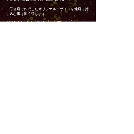
◯当店で作成したオリジナルデザインを他店に持
ち込む事は固く禁じます。
施術当日や施術中の際の注意
・施術前後すぐの日焼けは化膿や色抜けの原因にな
りますので控えて下さい
・施術前夜から当日は飲酒は控えて下さい。
・空腹は痛みの増す原因になりますので、施術前に
食事をとって下さい。
・インクなどが付着する可能性がありますので施術
部位付近は汚れてもいい物を着用下さい。また施術
部位を露出しやすい物を着用下さい。(下着にならな
ければならない様な部位は水着など露出しても構わ
ない物をお願い致します。)
スマホなど操作は大丈夫ですが、施術中は動かな
いようにお願いします！
体勢が辛くなってきたなど動きたくなってきた場合
は動く前にお伝えください！
施術後について】
作品確認後、施術部位にカバーを貼って、