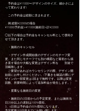
予約金は¥11000〜(デザインのサイズ、細かさによ
って変わります)
この予約金は総額に含まれます。
例:総額¥22000の場合
¥11000(予約金)+¥11000(施術日)=計¥22000
◯以下の場合は予約金をキャンセル料として償却さ
せて頂きます。
・施術のキャンセル
・デザイン作成開始後のデザインのモチーフ変
更、また同じモチーフでも別の構図など最初から描
き直す場合や大幅な変更はデザイン料を 別途で
頂戴致します。
ご要望があればカウンセリングの際、デザイン開
始前にお申し付けください。(下書きを確認の際にデ
ザインの一部変更は2回まで無料です。以降は変更
回数、所要時間によって追加料金が発生します。)
・度重なる施術日の変更
・施術日の2日前からの予定変更、または施術当
日20分以上の遅刻は100%償却。
3、4日前は予約金の50%償却になります。
予定変更は5日前までにお願い致します。