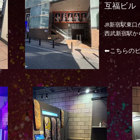
互福ビル B2F
JR新宿駅東口
​西武新宿駅
⬅︎こちらの